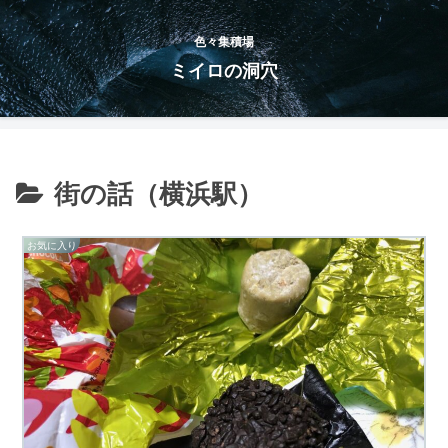
色々集積場
ミイロの洞穴
街の話（横浜駅）
お気に入り