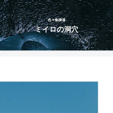
色々集積場
ミイロの洞穴