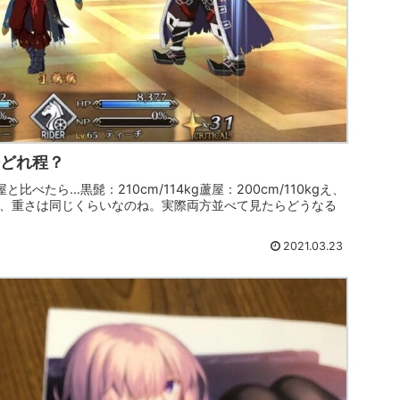
実際どれ程？
べたら…黒髭：210cm/114kg蘆屋：200cm/110kgえ、
あ、重さは同じくらいなのね。実際両方並べて見たらどうなる
2021.03.23