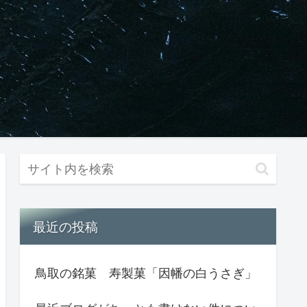
最近の投稿
鳥取の銘菓 寿製菓「因幡の白うさぎ」