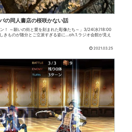
キバの同人書店の桜咲かない話
！ ～願いの街と愛を刻まれた彫像たち～」3/24(水)18:00
きものが随分とご立派すぎる姿に…oh.1.ラジオ会館が見え
2021.03.25