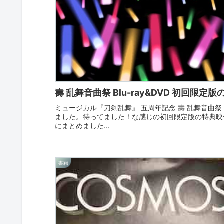
壽 乱舞音曲祭 Blu-ray&DVD 初回限定
ミュージカル『刀剣乱舞』 五周年記念 壽 乱舞音曲祭 Bl
ました。待ってました！な感じの初回限定版の特典映
にまとめました...
書籍