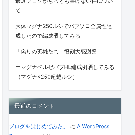
最近ブログがちっとも書けない件につい
て
大体マグナ250ルシでバブソロ全属性達
成したので編成晒してみる
「偽りの英雄たち」復刻大感謝祭
土マグナベルゼバブHL編成例晒してみる
（マグナ×250超越ルシ）
最近のコメント
ブログをはじめてみた。
に
A WordPress