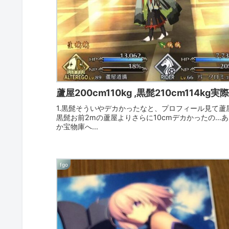
蘆屋200cm110kg ,黒髭210cm114kg
1.黒髭そういやデカかったなと、プロフィール見て蘆屋と比
黒髭お前2mの蘆屋よりさらに10cmデカかったの…
か宝物庫へ...
fgo