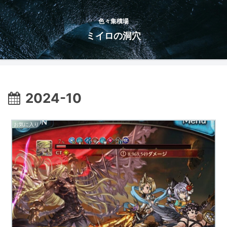
色々集積場
ミイロの洞穴
2024-10
お気に入り