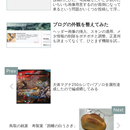
いちいち画像用意するのが面倒になって
来るという問題がいくつか投稿して浮上
してきましたね。アイキャッチ画像作り
もそうですけど、セキュリティ対策もま
だ色々設定した方が良いとヘルスチェッ
ブログの外観を整えてみた
WordPress操作
クで出ました。道は長いで...
ヘッダー画像の挿入、スキンの適用、メ
タ情報の削除をポチポチと調整。正直何
も決まってなくて、ひとまず機能を試し
て見ているという状態だ。せっかく洞穴
と名付けたからにはそういうデザインの
が良いのかと思ったりした。よし、次は
雰囲気に合ったフリー画像...
大体マグナ250ルシでバブソロ全属性達
成したので編成晒してみる
鳥取の銘菓 寿製菓「因幡の白うさぎ」