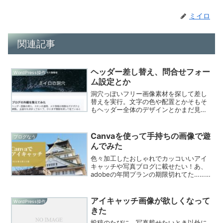
ミイロ
関連記事
ヘッダー差し替え、問合せフォー
WordPress操作
ム設定とか
洞穴っぽいフリー画像素材を探して差し
替えを実行。文字の色や配置とかそもそ
もヘッダー全体のデザインとかまだ見直
しが必要ですがとりあえずこんな感じで
す。今回差し替えた素敵なフリー画像素
材は、「O-DAN(オーダン)」さんでDLさ
Canvaを使って手持ちの画像で遊
ブログなう
せていただきまし...
んでみた
色々加工したおしゃれでカッコいいアイ
キャッチや写真ブログに載せたい！あ、
adobeの年間プランの期限切れてた……そ
んな中、canvaというツールがあるとい
う情報を。記事作成に行き詰まった息抜
きついでにちょっと触って試してみまし
アイキャッチ画像が欲しくなって
WordPress操作
た。1.Can...
きた
投稿のたびに、写真載せたいとき以外に