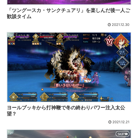
「ツングースカ・サンクチュアリ」を楽しんだ後一人ご
歓談タイム
2021.12.30
fgo
ヨールプッキから打神鞭で冬の終わりパワー注入太公
望？
2021.12.21
fgo