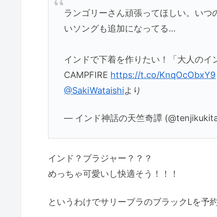
ランゴリーさん頑張ってほしい。いつ
いソングも追加になってる…
インドで下着を作りたい！「大人のイン
CAMPFIRE
https://t.co/KnqOcObxY9
@SakiWataishi
より
— インド神話の天竺奇譚 (@tenjikukit
インド？ブラジャー？？？
めっちゃ可愛いし快適そう！！！
というわけでサリーブラのブラックLを予