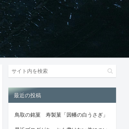
最近の投稿
鳥取の銘菓 寿製菓「因幡の白うさぎ」