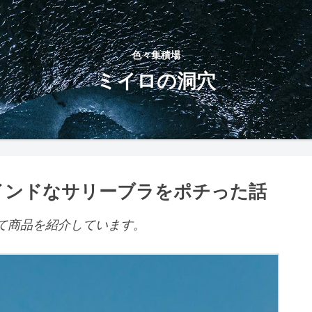
色々集積場
ミイロの洞穴
る程インドなサリーブラをポチった話
て商品を紹介しています。