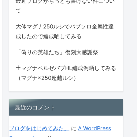
最近ブログがちっとも書けない件につい
て
大体マグナ250ルシでバブソロ全属性達
成したので編成晒してみる
「偽りの英雄たち」復刻大感謝祭
土マグナベルゼバブHL編成例晒してみる
（マグナ×250超越ルシ）
最近のコメント
ブログをはじめてみた。
に
A WordPress