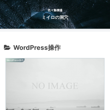
色々集積場
ミイロの洞穴
WordPress操作
WordPress操作