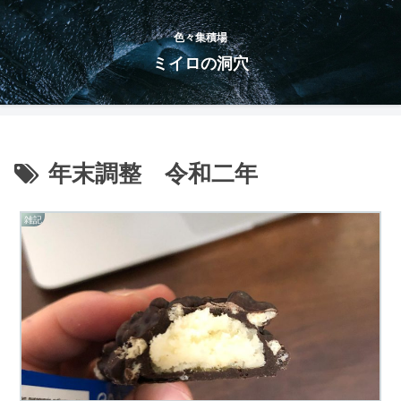
色々集積場
ミイロの洞穴
年末調整 令和二年
雑記