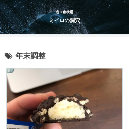
色々集積場
ミイロの洞穴
年末調整
雑記