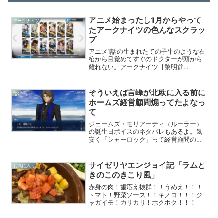
アニメ始まったし1月からやって
アークナイツ
たアークナイツの色んなスクラッ
プ
アニメ1話の生まれたての子牛のような石
棺から目覚めてすぐのドクターが頭から
離れない。アークナイツ【黎明前
奏/PRELUDE TO DAWN】リアタイ逃し
ても土曜日の朝10時からアマプラですぐ
観られる福利厚生。AmazonのBlu-ray特
そういえば言峰が北欧に入る前に
fgo
典...
ホームズ経営顧問煽ってたよなっ
て
ジェームズ・モリアーティ（ルーラー）
の誕生日ボイスのネタバレもあるよ。気
安く「シャーロック」って経営顧問のな
んなの神父北欧冒頭のマカリー神父あら
ためラスプーチンもとい言峰神父。「シ
ャーロック」「シャーロック」「シャー
サイゼリヤエンジョイ記「ラムと
お気に入り
ロック」はい、「シャーロ...
きのこのきこり風」
赤身の肉！歯応え抜群！！うめえ！！！
トマト！野菜ソース！！キノコ！！！ジ
ャガイモ！カリカリ！ホクホク！！！