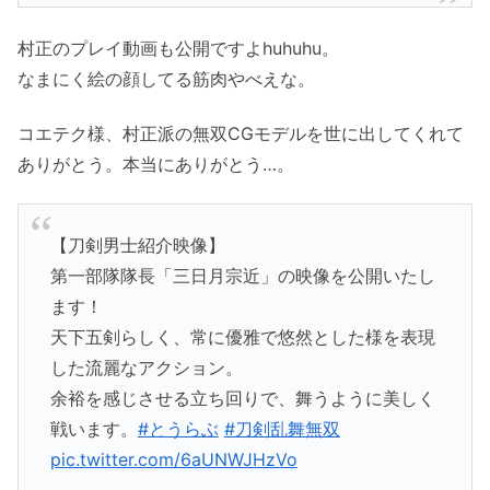
村正のプレイ動画も公開ですよhuhuhu。
なまにく絵の顔してる筋肉やべえな。
コエテク様、村正派の無双CGモデルを世に出してくれて
ありがとう。本当にありがとう…。
【刀剣男士紹介映像】
第一部隊隊長「三日月宗近」の映像を公開いたし
ます！
天下五剣らしく、常に優雅で悠然とした様を表現
した流麗なアクション。
余裕を感じさせる立ち回りで、舞うように美しく
戦います。
#とうらぶ
#刀剣乱舞無双
pic.twitter.com/6aUNWJHzVo