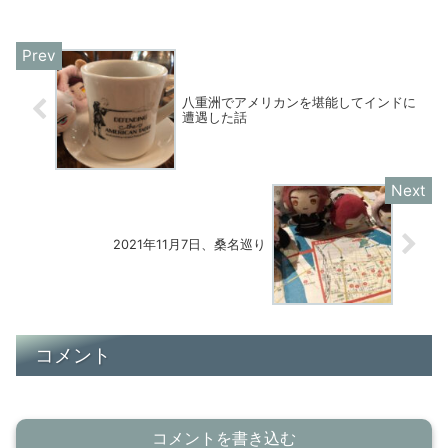
からあったとか。和菓子屋では「中秋の
名月」に因んだ...
八重洲でアメリカンを堪能してインドに
遭遇した話
2021年11月7日、桑名巡り
コメント
コメントを書き込む