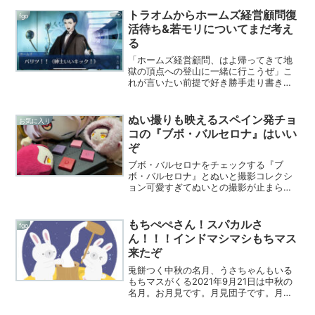
トラオムからホームズ経営顧問復
fgo
活待ち&若モリについてまだ考え
る
「ホームズ経営顧問、はよ帰ってきて地
獄の頂点への登山に一緒に行こうぜ」こ
れが言いたい前提で好き勝手走り書きし
てるだけの記事です。伝説の月刊誌「ス
トランド・マガジン」1903年10月号〜
1904年12月号に掲載された「シャーロッ
ぬい撮りも映えるスペイン発チョ
お気に入り
ク・ホームズの...
コの『ブボ・バルセロナ』はいい
ぞ
ブボ・バルセロナをチェックする『ブ
ボ・バルセロナ』とぬいと撮影コレクシ
ョン可愛すぎてぬいとの撮影が止まらな
い数々！もちマス三体分の幅でびびった
タブレットショコラ。100gから想像して
いた面積じゃないぜ。カルディの板チョ
もちぺぺさん！スパカルさ
fgo
コ（50g）と比較する...
ん！！！インドマシマシもちマス
来たぞ
兎餅つく中秋の名月、うさちゃんもいる
もちマスがくる2021年9月21日は中秋の
名月。お月見です。月見団子です。月で
兎が餅をついているというお馴染みの図
柄は、日本では1000年以上前の奈良時代