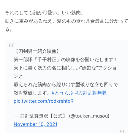
それにしても顔が可愛い。いい筋肉。
動きに重みがあるねえ。髪の毛の垂れ具合最高に分かって
る。
【刀剣男士紹介映像】
第一部隊「千子村正」の映像を公開いたします！
天下に轟く妖刀の名に相応しい”妖艷な”アクショ
ンと
鍛えられた筋肉から繰り出す型破りな立ち回りで
敵を撃破します。
#とうらぶ
#刀剣乱舞無双
pic.twitter.com/rcdxrshtcR
— 刀剣乱舞無双【公式】 (@touken_musou)
November 10, 2021