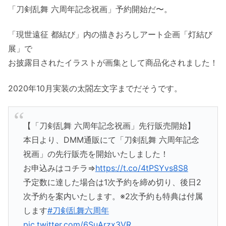
「刀剣乱舞 六周年記念祝画」予約開始だ〜。
「現世遠征 都結び」内の描きおろしアート企画「灯結び
展」で
お披露目されたイラストが画集として商品化されました！
2020年10月実装の太閤左文字までだそうです。
【「刀剣乱舞 六周年記念祝画」先行販売開始】
本日より、DMM通販にて「刀剣乱舞 六周年記念
祝画」の先行販売を開始いたしました！
お申込みはコチラ⇒
https://t.co/4tPSYvs8S8
予定数に達した場合は1次予約を締め切り、後日2
次予約を案内いたします。※2次予約も特典は付属
します
#刀剣乱舞六周年
pic.twitter.com/6SuArzx3VR