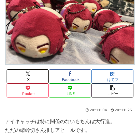
X
Facebook
はてブ
Pocket
LINE
コピー
2021.11.04
2021.11.25
アイキャッチは特に関係のないもちんぼ大行進。
ただの蜻蛉切さん推しアピールです。