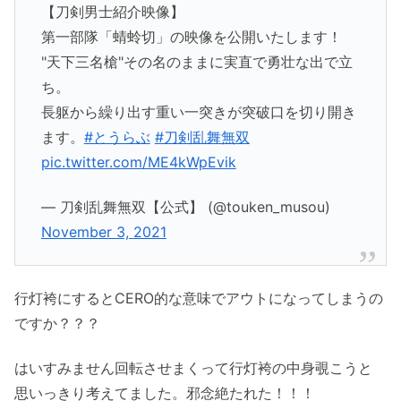
【刀剣男士紹介映像】
第一部隊「蜻蛉切」の映像を公開いたします！
"天下三名槍"その名のままに実直で勇壮な出で立
ち。
長躯から繰り出す重い一突きが突破口を切り開き
ます。
#とうらぶ
#刀剣乱舞無双
pic.twitter.com/ME4kWpEvik
— 刀剣乱舞無双【公式】 (@touken_musou)
November 3, 2021
行灯袴にするとCERO的な意味でアウトになってしまうの
ですか？？？
はいすみません回転させまくって行灯袴の中身覗こうと
思いっきり考えてました。邪念絶たれた！！！