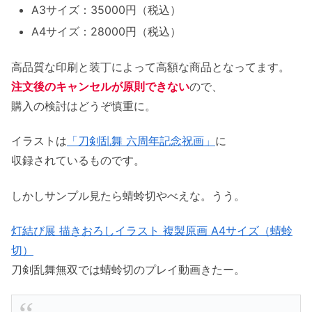
A3サイズ：35000円（税込）
A4サイズ：28000円（税込）
高品質な印刷と装丁によって高額な商品となってます。
注文後のキャンセルが原則できない
ので、
購入の検討はどうぞ慎重に。
イラストは
「刀剣乱舞 六周年記念祝画」
に
収録されているものです。
しかしサンプル見たら蜻蛉切やべえな。うう。
灯結び展 描きおろしイラスト 複製原画 A4サイズ（蜻蛉
切）
刀剣乱舞無双では蜻蛉切のプレイ動画きたー。