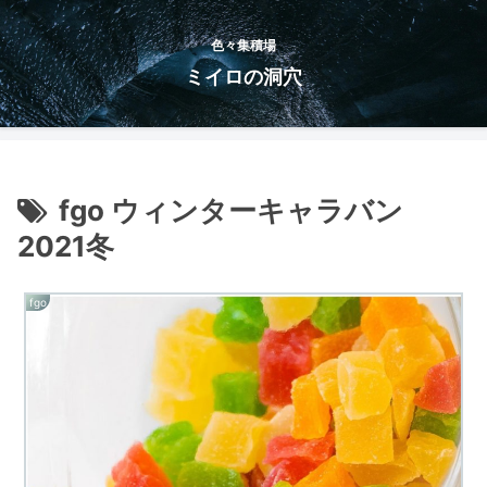
色々集積場
ミイロの洞穴
fgo ウィンターキャラバン
2021冬
fgo