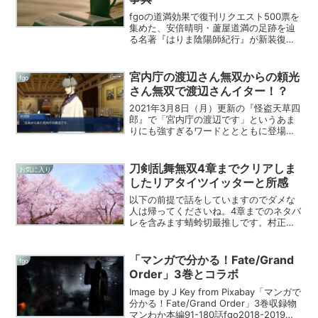
fgoの道満効果で復刊リクエスト500票を
集めた、安倍晴明・蘆屋道満の足跡を辿
る名著『はりま陰陽師紀行』が新装復
刊。復刊ドットコムで『はりま陰陽師紀
行』と同時期に発売される『北欧・ゲル
マン神話シンボル事典』。復刊ドットコ
宮内庁の渡辺さん無双からの頼光
fgo
ムは全国一律送料38...
さん無双で渡辺さんイター！？
2021年3月8日（月）更新の『怪盗天草四
郎』で「宮内庁の渡辺です」というあま
りにも強すぎるワードととともに登場
し、快刀乱麻の活躍を見せた渡辺綱に湧
いたら、マガポケの英霊剣豪有料更新分
でライダー・黒縄地獄な頼光さん無双。
刀剣乱舞無双4章までクリアしま
お気に入り
そして傍ら金時と綱。
したリアタイツイッターと所感
以下の前提で話をしていますのでダメな
人は帰ってくださいね。4章までのネタバ
レを含みます蜻蛉切最推しです。村正派
最高！！！戦国無双（3Z、4、4-2、クロ
ニクルシリーズ）プレイ済み無双
OROCHI2シリーズ、3プレイ済み三國無
「マンガで分かる！Fate/Grand
fgo
双6、7、8（猛...
Order」3巻とコラボ
Image by J Key from Pixabay「マンガで
分かる！Fate/Grand Order」3巻収録物
マンわか本編91-180話fgo2018-2019冬