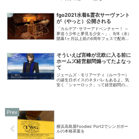
祭りまでの地方イベント描き下ろし扉の
口絵「砲台に跨ったリヨぐだ子の上に
浮...
fgo2021水着&霊衣サーヴァント
fgo
が（やっと）公開される
「カルデア･サマーアドベンチャー！ ～
夢追う少年と夢見る少女～」、9/8（水）
開幕1ヶ月以上前の6周年フェスで配布の
ロリンチちゃんと霊衣のアキレウスが公
開されて以降詳細一切不明。2021年9月1
日の更新でようやく特攻サーヴァントと
そういえば言峰が北欧に入る前に
fgo
参加条件「...
ホームズ経営顧問煽ってたよなっ
て
ジェームズ・モリアーティ（ルーラー）
の誕生日ボイスのネタバレもあるよ。気
安く「シャーロック」って経営顧問のな
んなの神父北欧冒頭のマカリー神父あら
ためラスプーチンもとい言峰神父。「シ
ャーロック」「シャーロック」「シャー
ロック」はい、「シャーロ...
横浜高島屋Foodies’ Port2でシンガポー
ルの本格茶葉を