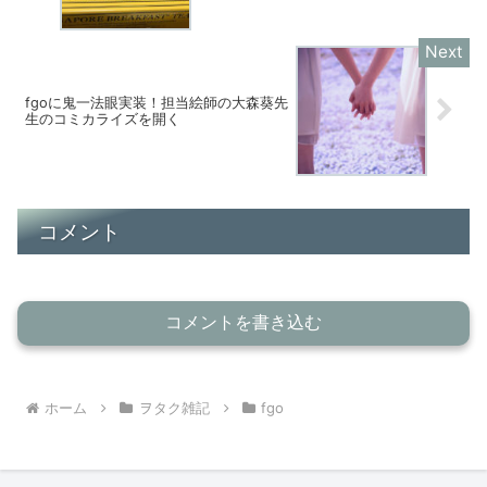
fgoに鬼一法眼実装！担当絵師の大森葵先
生のコミカライズを開く
コメント
コメントを書き込む
ホーム
ヲタク雑記
fgo