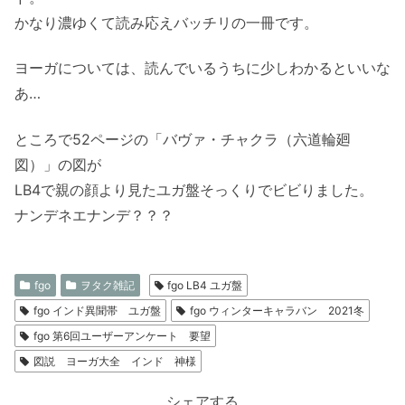
かなり濃ゆくて読み応えバッチリの一冊です。
ヨーガについては、読んでいるうちに少しわかるといいな
あ…
ところで52ページの「バヴァ・チャクラ（六道輪廻
図）」の図が
LB4で親の顔より見たユガ盤そっくりでビビりました。
ナンデネエナンデ？？？
fgo
ヲタク雑記
fgo LB4 ユガ盤
fgo インド異聞帯 ユガ盤
fgo ウィンターキャラバン 2021冬
fgo 第6回ユーザーアンケート 要望
図説 ヨーガ大全 インド 神様
シェアする