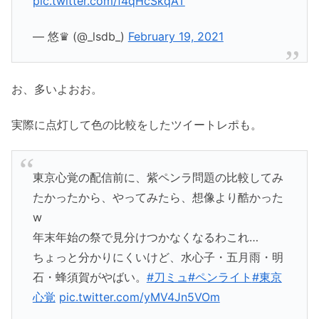
pic.twitter.com/f4qHcSkqAT
— 悠♛︎ (@_lsdb_)
February 19, 2021
お、多いよおお。
実際に点灯して色の比較をしたツイートレポも。
東京心覚の配信前に、紫ペンラ問題の比較してみ
たかったから、やってみたら、想像より酷かった
w
年末年始の祭で見分けつかなくなるわこれ…
ちょっと分かりにくいけど、水心子・五月雨・明
石・蜂須賀がやばい。
#刀ミュ
#ペンライト
#東京
心覚
pic.twitter.com/yMV4Jn5VOm