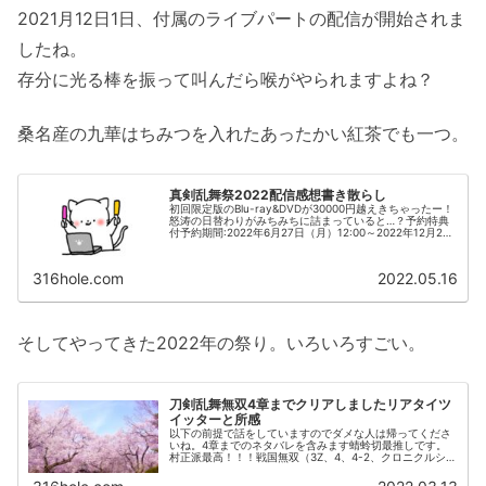
2021月12日1日、付属のライブパートの配信が開始されま
したね。
存分に光る棒を振って叫んだら喉がやられますよね？
桑名産の九華はちみつを入れたあったかい紅茶でも一つ。
真剣乱舞祭2022配信感想書き散らし
初回限定版のBlu-ray&DVDが30000円越えきちゃったー！
怒涛の日替わりがみちみちに詰まっていると…？予約特典
付予約期間:2022年6月27日（月）12:00～2022年12月26
日（月）23:592023年発売で特典付き予約期間過...
316hole.com
2022.05.16
そしてやってきた2022年の祭り。いろいろすごい。
刀剣乱舞無双4章までクリアしましたリアタイツ
イッターと所感
以下の前提で話をしていますのでダメな人は帰ってくださ
いね。4章までのネタバレを含みます蜻蛉切最推しです。
村正派最高！！！戦国無双（3Z、4、4-2、クロニクルシリ
ーズ）プレイ済み無双OROCHI2シリーズ、3プレイ済み三
國無双6、7、8（猛...