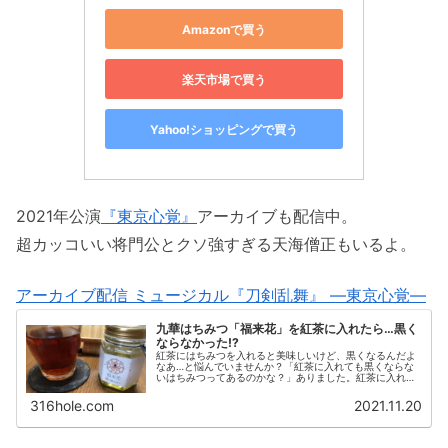
Amazonで買う
楽天市場で買う
Yahoo!ショッピングで買う
2021年公演
『東京心覚』
アーカイブも配信中。
超カッコいい将門公とクソ強すぎる天海僧正もいるよ。
アーカイブ配信 ミュージカル『刀剣乱舞』 ―東京心覚―
九華はちみつ「福来花」を紅茶に入れたら…黒く
ならなかった!?
紅茶にはちみつを入れると美味しいけど、黒くなるんだよ
なあ…と悩んでいませんか？「紅茶に入れても黒くならな
いはちみつってあるのかな？」ありました。紅茶に入れて
も黒くならないんですよ、『九華はちみつ 福来花』なら
ね。「紅茶にはちみつを入れると黒...
316hole.com
2021.11.20