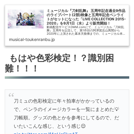
ミュージカル『刀剣乱舞』 五周年記念過去9作品
のライブパート(2部)映像と五周年記念ペンライ
トがセットになった「LIVE COLLECTION 2015-
2020」を9月1日（水）より販売開始！
動画配信サービスDMM.comにて、ミュージカル『刀剣乱
舞』五周年を記念して、第1作目の阿津賀志山異聞から
2020年に上演された幕末天狼傳までの、ミュージカル本公
演9作品のライブパート(2部)映像と五周年記念ペンライト
musical-toukenranbu.jp
がセットになった「LI...
もはや色彩検定！？識別困
難！！！
刀ミュの色彩検定に年々拍車がかかっているの
で、ペンラのイメージカラーを一覧にまとめた💡
刀帳順。グッズの色とかを参考にしてるので、だ
いたいこんな感じ、という感じ😌