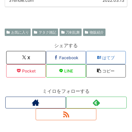
316hole.com
2022.03.13
お気に入り
ヲタク雑記
刀剣乱舞
物販紹介
シェアする
X
Facebook
はてブ
Pocket
LINE
コピー
ミイロをフォローする