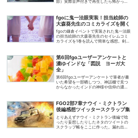
部）実際音声付きで再生したら怖かった
です復刻。特に急急如律令の音声。あと
部屋が荒れ果てていったのも怖いです
ね。ブレてるところをあえて載せてしま
fgoに鬼一法眼実装！担当絵師の
fgo
いました。生活した痕跡の...
大森葵先生のコミカライズを開く
fgoの鎌倉イベントで実装された鬼一法眼
の担当絵師の大森葵先生のセイレムコミ
カライズを1巻を読んで簡単な感想。剣豪
コミカライズも一緒に紹介。
第6回fgoユーザーアンケートと
fgo
濃ゆインドな「図説 ヨーガ大
全」
第6回fgoユーザーアンケートで筆者が書
いた希望を一部晒しつつ、神話棚で見つ
からなかったインドの神様や信仰の濃ゆ
いネタ満載の「図説 ヨーガ大全」を読
む話
FGO2部7章ナウイ・ミクトラン
fgo
後編感想ツイッタースクラップ集
とりあえずナウイ・ミクトラン後編で唸
ったり妄想したりしたネタのツイートの
スクラップ帳をここに作った。漏れ出し
たとりとめのない雑文とかも漂っている
ぞ。アステカ関係書籍の復刊が決定した