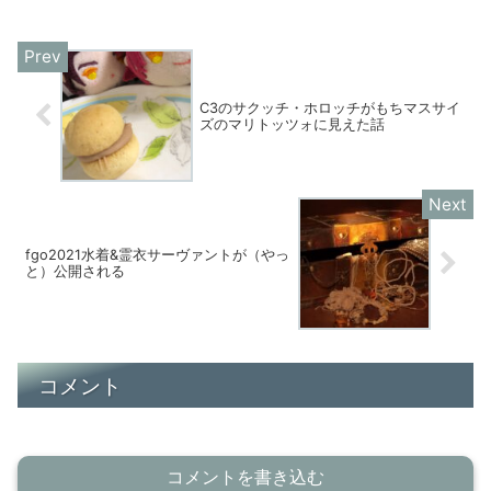
という嬉しいニュースが。アステカ王国
の生贄の祭祀 血・花・笑...
C3のサクッチ・ホロッチがもちマスサイ
ズのマリトッツォに見えた話
fgo2021水着&霊衣サーヴァントが（やっ
と）公開される
コメント
コメントを書き込む