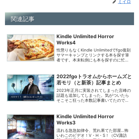
ミイロ
関連記事
Kindle Unlimited Horror
fgo
Works4
性懲りもなくKindle Unlimitedでfgo復刻
サマーキャンプとリンクする本を探す筆
者です。本末転倒にも本を探すのに忙し
くてイベントが進まなくなってます。夜
更かしが止まらないまだ5月なのに！！！
Kindle Unlimitedで夜更...
2022fgoトラオムからホームズと
fgo
若モリ（と新茶）記事まとめ
2023年正月に実装されてしまった言峰の
話題も追加してしまった。気がついたら
そこそこ狂った本数記事書いてたのでま
とめたぞ。半年で5本、5本…！？
2022fgo下半期プレイのライフワークに
なってしまってるぞうわあ。それだけ効
Kindle Unlimited Horror
fgo
いたぞトラオムのホ...
Works3
流れる急急如律令、荒れ果てた部屋…怖
いわこのビデオ！V・H・S！（CV諏訪