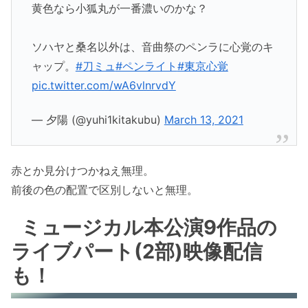
黄色なら小狐丸が一番濃いのかな？
ソハヤと桑名以外は、音曲祭のペンラに心覚のキ
ャップ。
#刀ミュ
#ペンライト
#東京心覚
pic.twitter.com/wA6vlnrvdY
— 夕陽 (@yuhi1kitakubu)
March 13, 2021
赤とか見分けつかねえ無理。
前後の色の配置で区別しないと無理。
ミュージカル本公演9作品の
ライブパート(2部)映像配信
も！