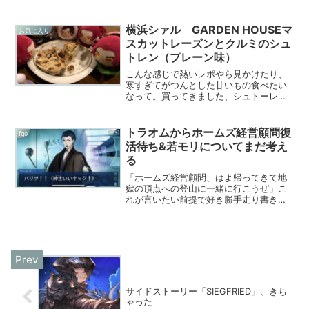
ているのか本当に分からない。なぜ。イ
リヤさんじゃなくても魂抜けるわこんな
ん。作者も困惑したFate/Grand Order -
横浜シァル GARDEN HOUSEマ
お気に入り
tur...
スカットレーズンとクルミのシュ
トレン（プレーン味）
こんな感じで熱いレポやら見かけたり、
寒すぎてがつんとした甘いもの食べたい
なって。買ってきました、シュトーレ
ン。レポにもち蜻蛉さんや村正たちのぬ
いがいるのは仕様。「マスカットレーズ
ンとクルミのシュトレン」概要GARDEN
トラオムからホームズ経営顧問復
fgo
HOUSE CRAF...
活待ち&若モリについてまだ考え
る
「ホームズ経営顧問、はよ帰ってきて地
獄の頂点への登山に一緒に行こうぜ」こ
れが言いたい前提で好き勝手走り書きし
てるだけの記事です。伝説の月刊誌「ス
トランド・マガジン」1903年10月号〜
1904年12月号に掲載された「シャーロッ
ク・ホームズの...
サイドストーリー「SIEGFRIED」、きち
ゃった