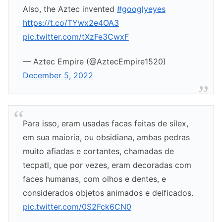
Also, the Aztec invented
#googlyeyes
https://t.co/TYwx2e4OA3
pic.twitter.com/tXzFe3CwxF
— Aztec Empire (@AztecEmpire1520)
December 5, 2022
Para isso, eram usadas facas feitas de sílex,
em sua maioria, ou obsidiana, ambas pedras
muito afiadas e cortantes, chamadas de
tecpatl, que por vezes, eram decoradas com
faces humanas, com olhos e dentes, e
considerados objetos animados e deificados.
pic.twitter.com/0S2Fck6CN0