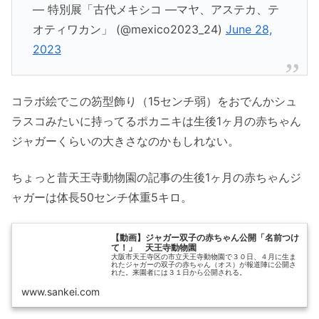
— 特別展「古代メキシコ ―マヤ、アステカ、テ
オティワカン」 (@mexico2023_24)
June 28,
2023
コラボ絵でこの笏型飾り（15センチ弱）をおでんかシュ
ラスコみたいに持ってるポカニキは生後1ヶ月の赤ちゃん
ジャガーくらいの大きさなのかもしれない。
ちょっと昔天王寺動物園の記事の生後1ヶ月の赤ちゃんジ
ャガーは体長50センチ体重5キロ。
【動画】ジャガー双子の赤ちゃん公開「名前つけ
て！」 天王寺動物園
大阪市天王寺区の市立天王寺動物園で３０日、４月に生ま
れたジャガーの双子の赤ちゃん（オス）が報道陣に公開さ
れた。来園者には３１日から公開される。
www.sankei.com