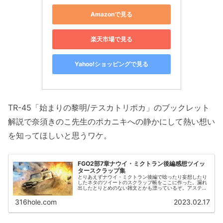
Amazonで見る
楽天市場で見る
Yahoo!ショッピングで見る
TR-45「始まりの黎明/テスカトリポカ」のブックレット
解説で奈須きのこ先生のポカニキへの静かにして熱い想い
を知ってほしいと思うワケ。
FGO2部7章ナウイ・ミクトラン後編感想ツイッ
タースクラップ集
とりあえずナウイ・ミクトラン後編で唸ったり妄想したり
したネタのツイートのスクラップ帳をここに作った。漏れ
出したとりとめのない雑文とかも漂っているぞ。アステカ
関係書籍の復刊が決定したという嬉しいニュースが。アス
テカ王国の生贄の祭祀 血・花・笑...
316hole.com
2023.02.17