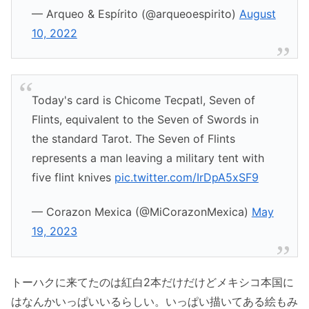
— Arqueo & Espírito (@arqueoespirito)
August
10, 2022
Today's card is Chicome Tecpatl, Seven of
Flints, equivalent to the Seven of Swords in
the standard Tarot. The Seven of Flints
represents a man leaving a military tent with
five flint knives
pic.twitter.com/IrDpA5xSF9
— Corazon Mexica (@MiCorazonMexica)
May
19, 2023
トーハクに来てたのは紅白2本だけだけどメキシコ本国に
はなんかいっぱいいるらしい。いっぱい描いてある絵もみ