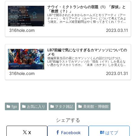
ナウイ・ミクトランからの宿題（1）「探偵」と
「教授（？）」
LB7で開示されたネタからホームズとモリアーティ（アー
チャー）、モリアーティ（ルーラー）について考えてみよ
う雑文。ホームズ経営顧問はやく帰ってきてくれ！ライヘ
ンバッハの連中、まさか2部7章で出てきたデイビットやテ
スカトリポカのネタがないとろ...
316hole.com
2023.03.11
LB7前編で気になりすぎるカマソッソについての
メモ
後編実装当日の昼にカマソッソくんの話だけなげつけ。
LB7前編ラストでカマソッソの「現在（イマ）しか見えな
い愚かなテスカトリポカ」「未来（カナタ）しか見えない
冷たいククルカン」って評価を噛み締める。LB7前編振り
返り 600万年前にORT絡み...
316hole.com
2023.01.31
fgo
お気に入り
ヲタク雑記
美術館・博物館
シェアする
X
Facebook
はてブ