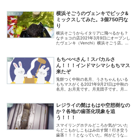
横浜そごうのヴェンキでピック&
お気に入り
ミックスしてみた。3個750円な
り
横浜そごうからイタリアに飛べるかも？
なチョコの店2021年3月9日にオープンし
たヴェンキ（Venchi）横浜そごう店。好
きな種類のチョコレートを好きな個数だ
け！そんな量り売り（PICK&MIX）が気に
なっていたのですが、開店してしばらく
もちぺぺさん！スパカルさ
fgo
の間...
ん！！！インドマシマシもちマス
来たぞ
兎餅つく中秋の名月、うさちゃんもいる
もちマスがくる2021年9月21日は中秋の
名月。お月見です。月見団子です。月で
兎が餅をついているというお馴染みの図
柄は、日本では1000年以上前の奈良時代
からあったとか。和菓子屋では「中秋の
レジライの髭はもはや空想樹なの
fgo
名月」に因んだ...
か？各地の歯茎化現象を追
う！！！
スマイリングホテルどころか気がついた
らどこもかしこもはみ出す髭！行き交う
歯茎！！！となっていた。何がどうなっ