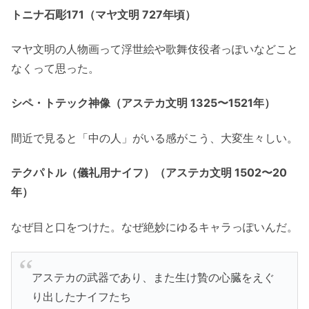
トニナ石彫171（マヤ文明 727年頃）
マヤ文明の人物画って浮世絵や歌舞伎役者っぽいなどこと
なくって思った。
シペ・トテック神像（アステカ文明 1325〜1521年）
間近で見ると「中の人」がいる感がこう、大変生々しい。
テクパトル（儀礼用ナイフ）（アステカ文明 1502〜20
年）
なぜ目と口をつけた。なぜ絶妙にゆるキャラっぽいんだ。
アステカの武器であり、また生け贄の心臓をえぐ
り出したナイフたち