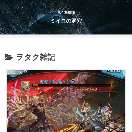
色々集積場
ミイロの洞穴
ヲタク雑記
お気に入り