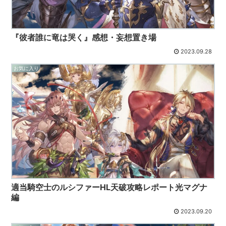
『彼者誰に竜は哭く』感想・妄想置き場
2023.09.28
お気に入り
適当騎空士のルシファーHL天破攻略レポート光マグナ
編
2023.09.20