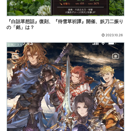
『白詰草想話』復刻、『待雪草祈譚』開催、妖刀二振り
の「銘」は？
2023.10.26
お気に入り