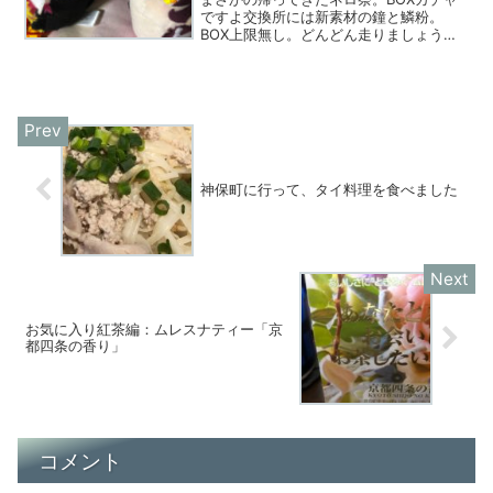
ですよ交換所には新素材の鐘と鱗粉。
BOX上限無し。どんどん走りましょう。
しかし私たちにはもう一つ、忘れてはい
けないBOXが…そうです。「もちもちマ
スコット Fate/Grand Order vol.7」...
神保町に行って、タイ料理を食べました
お気に入り紅茶編：ムレスナティー「京
都四条の香り」
コメント