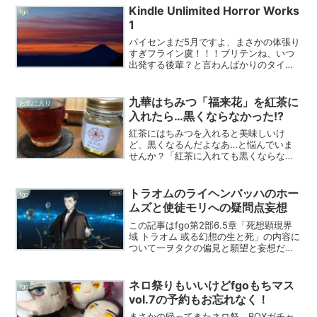
ェス服助かる。さすア（に上）（グロヴ
Kindle Unlimited Horror Works
fgo
ァル様）。...
1
パイセンまだ5月ですよ、まさかの体張り
すぎフライン虞！！！ブリテンね、いつ
出発する後輩？と言わんばかりのタイミ
ング。妖精属性ですかパイセン。それゲ
ームに実装されるのいつですか。Kindle
Unlimitedで無限（までなくても）の恐怖
九華はちみつ「福来花」を紅茶に
お気に入り
製最...
入れたら…黒くならなかった!?
紅茶にはちみつを入れると美味しいけ
ど、黒くなるんだよなあ…と悩んでいま
せんか？「紅茶に入れても黒くならない
はちみつってあるのかな？」ありまし
た。紅茶に入れても黒くならないんです
よ、『九華はちみつ 福来花』ならね。
トラオムのライヘンバッハのホー
fgo
「紅茶にはちみつを入れると黒...
ムズと使徒モリへの疑問点妄想
この記事はfgo第2部6.5章「死想顕現界
域 トラオム 或る幻想の生と死」の内容に
ついて一ヲタクの偏見と願望と妄想だけ
で綴った記事です。本当にただの妄想と
願望なので暇つぶしにでも。トラオムの
若モリアーティに「二つの人格」説トラ
ネロ祭りもいいけどfgoもちマス
fgo
オムの異星の使...
vol.7の予約もお忘れなく！
まさかの帰ってきたネロ祭。BOXガチャ