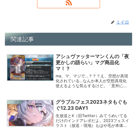
ミイロ
関連記事
アシュヴァッターマンくんの「夜
fgo
更かしの語らい」マグ商品化
マ！？
ma、マ、マジで…？？？え、空想が具現
化されている…なんか本人が空想具現化
使えるような気もするけど。「意外に再
現の難しい柄の加工で手がかかってい
る」と。アシュくんそういうとこある
ー。うんうん。アシュくんのお返しマグ
グラブルフェス2023ネタもぐも
お気に入り
ドリンクのお供のスイーツの...
ぐ12.23 DAY1
生放送とX（旧Twitter）みてうめいてる
だけのインドアレポだよ。2023フェスイ
ラスト（放送・現地）もはや毛が本体に
なってしまってるコロコロもってイーウ
ィヤに蹴られて毛だらけトーくん。EXフ