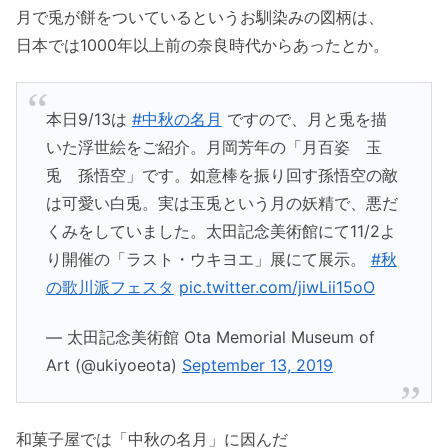
月で兎が餅をついているというお馴染みの図柄は、
日本では1000年以上前の奈良時代からあったとか。
本日9/13は
#中秋の名月
ですので、月と兎を描
いた浮世絵をご紹介。月岡芳年の「月百姿 玉
兎 孫悟空」です。如意棒を振り回す孫悟空の敵
は可愛い白兎。実は玉兎という月の妖精で、悪だ
くみをしていました。太田記念美術館にて11/2よ
り開催の「ラスト・ウキヨエ」展にて展示。
#秋
の歌川派フェスタ
pic.twitter.com/jiwLii15oO
— 太田記念美術館 Ota Memorial Museum of
Art (@ukiyoeota)
September 13, 2019
和菓子屋では「中秋の名月」に因んだ