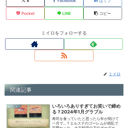
X
Facebook
はてブ
Pocket
LINE
コピー
ミイロをフォローする
ミイロ
関連記事
いろいろありすぎてお笑いで締め
お気に入り
る？2024年1月グラブル
寿司を食っていたと思ったら年が明けて
一月で…？エルステのゴーレムが胡乱で
可愛かった。火古戦場の下位ボーダーあ