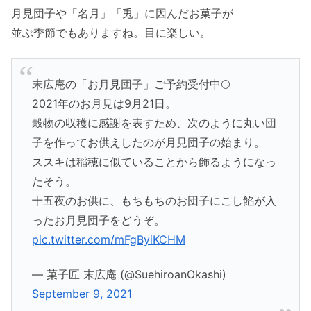
月見団子や「名月」「兎」に因んだお菓子が
並ぶ季節でもありますね。目に楽しい。
末広庵の「お月見団子」ご予約受付中🌕
2021年のお月見は9月21日。
穀物の収穫に感謝を表すため、次のように丸い団
子を作ってお供えしたのが月見団子の始まり。
ススキは稲穂に似ていることから飾るようになっ
たそう。
十五夜のお供に、もちもちのお団子にこし餡が入
ったお月見団子をどうぞ。
pic.twitter.com/mFgByiKCHM
— 菓子匠 末広庵 (@SuehiroanOkashi)
September 9, 2021