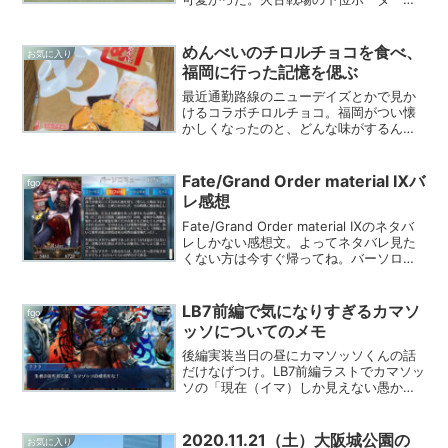
がりすぎエグい。極星剣は今年中に4凸1
本できたらいいな。終末武器超越でルシ
バブベリから逃げられなくなった騎空士
めんべいのチロルチョコを食べ、
お気に入り
の阿鼻叫喚が。どのくら...
福岡に行った記憶を偲ぶ
最近通勤路線のニューデイズとかで見か
けるコラボチロルチョコ。福岡がつい懐
かしくなったのと、どんな味がするんだ
という好奇心からめんべいのチロルチョ
コに手を伸ばしてみた。
(function(b,c,f,g,a,d,e)
Fate/Grand Order material Ⅸバ
fgo
{b.MoshimoAff...
レ感想
Fate/Grand Order material Ⅸのネタバ
レしかない感想文。よってネタバレ見た
くない方は今すぐ帰ってね。バーソロミ
ュー・ロバーツ（ライダー）レオナル
ド・ダ・ヴィンチ（ライダー）織田信長
（アヴェンジャー）長尾景虎（ランサ
LB7前編で気になりすぎるカマソ
fgo
ー...
ッソについてのメモ
後編実装当日の昼にカマソッソくんの話
だけなげつけ。LB7前編ラストでカマソッ
ソの「現在（イマ）しか見えない愚かな
テスカトリポカ」「未来（カナタ）しか
見えない冷たいククルカン」って評価を
噛み締める。LB7前編振り返り 600万年
2020.11.21（土）大阪城公園の
お気に入り