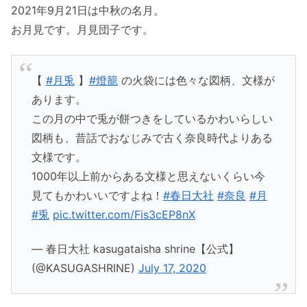
2021年9月21日は中秋の名月。
お月見です。月見団子です。
【
#月兎
】
#燈籠
の火袋には色々な図柄、文様が
あります。
この月の中で兎が餅つきをしているかわいらしい
図柄も、昔話でおなじみで古く奈良時代よりある
文様です。
1000年以上前からある文様と思えないくらい今
見てもかわいいですよね！
#春日大社
#奈良
#月
#兎
pic.twitter.com/Fis3cEP8nX
— 春日大社 kasugataisha shrine【公式】
(@KASUGASHRINE)
July 17, 2020