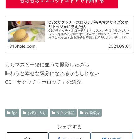
もちもちマスコットストアで予約する
C3のサクッチ・ホロッチがもちマスサイズのマ
リトッツォに見えた話
C3のサクッチ・ホロッチともちマスと、今流行りのマリト
ッツォを絡めた小噺です。ぼんやり眺めてたらマリトッツ
ォ？となったとある菓子お茶請けにC3のサクッチ・ホロッ
チのバニラを取り出し、ぼんやり眺めてたら、あれ、何か
に似て…あ、あれだ。マリトッ...
316hole.com
2021.09.01
もちマスと一緒に並べて撮影したのち
味わうと幸せな気分になれるかもしれない
C3「サクッチ・ホロッチ」の紹介。
fgo
お気に入り
ヲタク雑記
物販紹介
シェアする