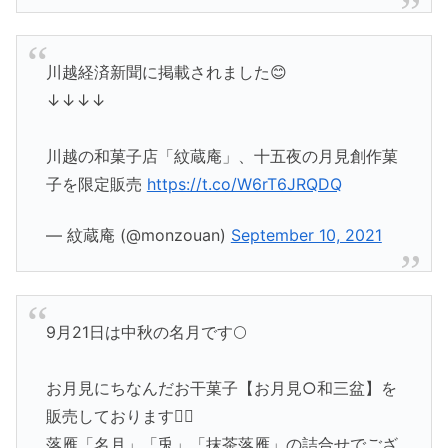
川越経済新聞に掲載されました😊
↓↓↓↓
川越の和菓子店「紋蔵庵」、十五夜の月見創作菓
子を限定販売
https://t.co/W6rT6JRQDQ
— 紋蔵庵 (@monzouan)
September 10, 2021
9月21日は中秋の名月です🌕
お月見にちなんだお干菓子【お月見○和三盆】を
販売しております💁‍♀️
落雁「名月」「兎」「抹茶落雁」の詰合せでござ