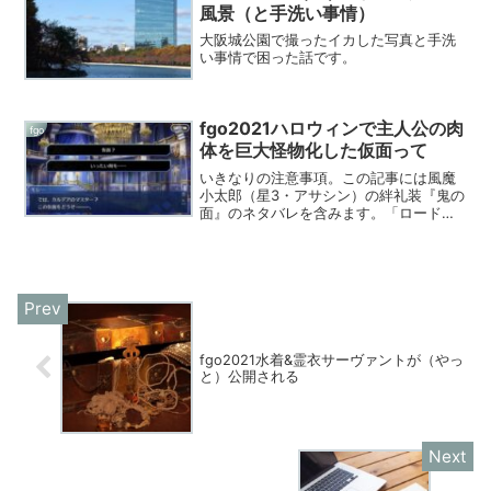
前にORT絡み...
風景（と手洗い事情）
大阪城公園で撮ったイカした写真と手洗
い事情で困った話です。
fgo2021ハロウィンで主人公の肉
fgo
体を巨大怪物化した仮面って
いきなりの注意事項。この記事には風魔
小太郎（星3・アサシン）の絆礼装『鬼の
面』のネタバレを含みます。「ロードエ
ルメロイⅡ世の冒険2巻 彷徨海の魔人
(上)」中盤の核心めな部分にも踏み込ん
でます。fgoの主人公は本文中で「主人
公」表記です。ジャ...
fgo2021水着&霊衣サーヴァントが（やっ
と）公開される