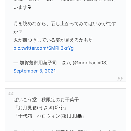
います🍵
月を眺めながら、召し上がってみてはいかがです
か？
兎が餅つきしている姿が見えるかも🐰
pic.twitter.com/SMRIi3krYg
— 加賀藩御用菓子司 森八 (@morihachi08)
September 3, 2021
ばいこう堂、秋限定のお干菓子
「お月見箱(うさぎ)🐰🌝」
「千代箱 ハロウィン(夜)🧙‍♀️✨👻」