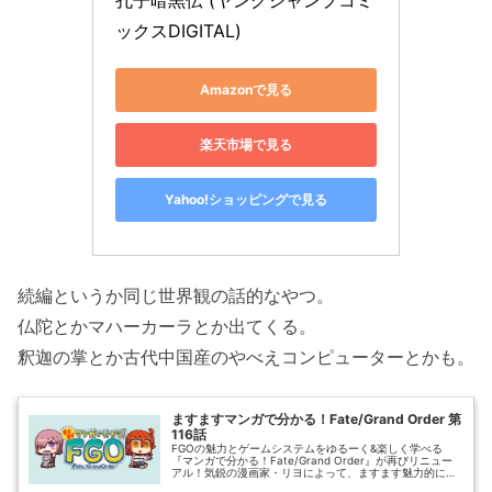
ックスDIGITAL)
Amazonで見る
楽天市場で見る
Yahoo!ショッピングで見る
続編というか同じ世界観の話的なやつ。
仏陀とかマハーカーラとか出てくる。
釈迦の掌とか古代中国産のやべえコンピューターとかも。
ますますマンガで分かる！Fate/Grand Order 第
116話
FGOの魅力とゲームシステムをゆるーく&楽しく学べる
『マンガで分かる！Fate/Grand Order』が再びリニュー
アル！気鋭の漫画家・リヨによって、ますます魅力的に描
かれるFGOの世界からもう目が離せない!?