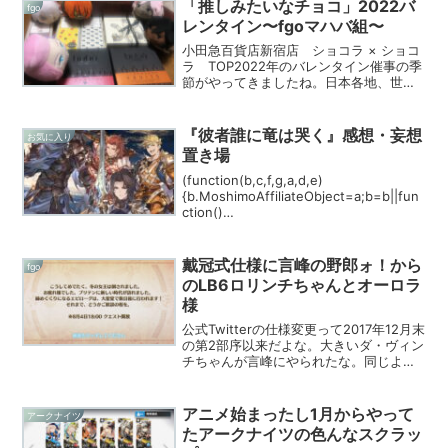
「推しみたいなチョコ」2022バ
fgo
レンタイン〜fgoマハバ組〜
小田急百貨店新宿店 ショコラ × ショコ
ラ TOP2022年のバレンタイン催事の季
節がやってきましたね。日本各地、世界
各地から綺羅星の如きチョコレートやそ
の他もろもろの麗しい菓子の集う季節。
そう、ならばあるのではないか。これ以
『彼者誰に竜は哭く』感想・妄想
お気に入り
上ないくらい「...
置き場
(function(b,c,f,g,a,d,e)
{b.MoshimoAffiliateObject=a;b=b||fun
ction()
{arguments.currentScript=c.currentSc
ript||c.scripts;(...
戴冠式仕様に言峰の野郎ォ！から
fgo
のLB6ロリンチちゃんとオーロラ
様
公式Twitterの仕様変更って2017年12月末
の第2部序以来だよな。大きいダ・ヴィン
チちゃんが言峰にやられたな。同じよう
に公式Twitterの仕様変更のタイミングで
小さいライダーのダ・ヴィンチちゃんが
着々と離脱フラグを建ててるよお。言
アニメ始まったし1月からやって
アークナイツ
峰...
たアークナイツの色んなスクラッ