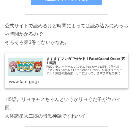
公式サイトで読めるけど時間によっては読み込みにめっち
ゃ時間かかるので
そろそろ第3巻こないかなあ。
ますますマンガで分かる！Fate/Grand Order 第
115話
FGOの魅力とゲームシステムをゆるーく&楽しく学べる
『マンガで分かる！Fate/Grand Order』が再びリニュー
アル！気鋭の漫画家・リヨによって、ますます魅力的に描
かれるFGOの世界からもう目が離せない!?
www.fate-go.jp
115話。リヨキャスちゃんというかリヨぐだ子がヤバイ
回。
大体諸星大二郎の暗黒神話ですねハイ。