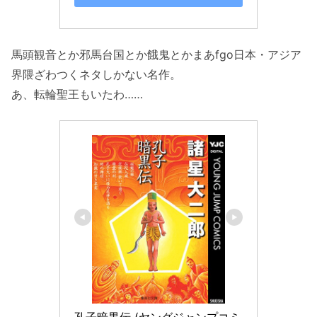
馬頭観音とか邪馬台国とか餓鬼とかまあfgo日本・アジア
界隈ざわつくネタしかない名作。
あ、転輪聖王もいたわ……
孔子暗黒伝 (ヤングジャンプコミ