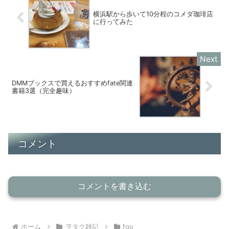
横浜駅から歩いて10分程のコメダ珈琲店
に行ってみた
DMMブックスで買えるおすすめfate関連
書籍3選（完全趣味）
コメント
コメントを書き込む
ホーム
ヲタク雑記
fgo