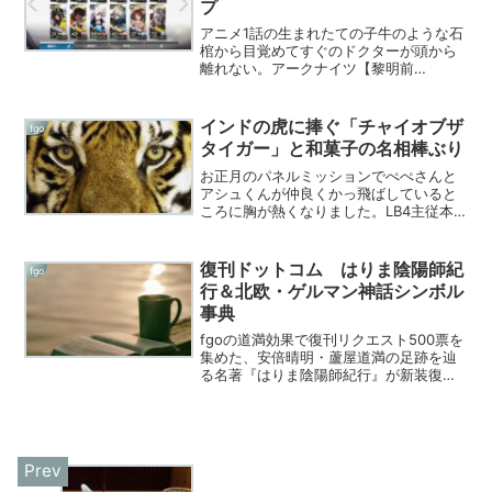
プ
アニメ1話の生まれたての子牛のような石
棺から目覚めてすぐのドクターが頭から
離れない。アークナイツ【黎明前
奏/PRELUDE TO DAWN】リアタイ逃し
ても土曜日の朝10時からアマプラですぐ
観られる福利厚生。AmazonのBlu-ray特
インドの虎に捧ぐ「チャイオブザ
fgo
典...
タイガー」と和菓子の名相棒ぶり
お正月のパネルミッションでぺぺさんと
アシュくんが仲良くかっ飛ばしていると
ころに胸が熱くなりました。LB4主従本
当に大好き。日本のYAMA育ちのぺぺさ
んとインド神話のハンパねえ激おこバラ
モンのアシュくんさながらのコンビネー
復刊ドットコム はりま陰陽師紀
fgo
ションをお茶の時間に...
行＆北欧・ゲルマン神話シンボル
事典
fgoの道満効果で復刊リクエスト500票を
集めた、安倍晴明・蘆屋道満の足跡を辿
る名著『はりま陰陽師紀行』が新装復
刊。復刊ドットコムで『はりま陰陽師紀
行』と同時期に発売される『北欧・ゲル
マン神話シンボル事典』。復刊ドットコ
ムは全国一律送料38...