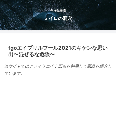
色々集積場
ミイロの洞穴
fgoエイプリルフール2021のキケンな思い
出〜混ぜるな危険〜
当サイトではアフィリエイト広告を利用して商品を紹介し
ています。