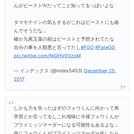
んがビーストⅣだってこと知ってるっぽいよな
タマモナインの気もするがこれはビーストにも絡
んでそうだな…
確か九尾玉藻の前はビーストと予想されてたな
自分の事を人類悪と言ってたし
#FGO
#FateGO
pic.twitter.com/NiQHV0VzoM
— インデックス (@index5453)
December 25,
2017
しかも力を失ったはずのフォウくんに向かって再
学習とか言ってるしこれ地味に今後フォウくんが
プライミッツマーダーになる可能性もあるよな…
仮にフォウくんがプライミッツマーダー化したら