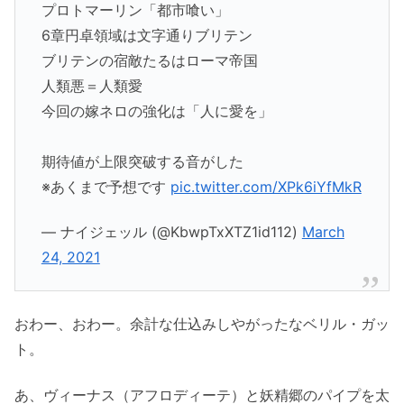
プロトマーリン「都市喰い」
6章円卓領域は文字通りブリテン
ブリテンの宿敵たるはローマ帝国
人類悪＝人類愛
今回の嫁ネロの強化は「人に愛を」
期待値が上限突破する音がした
※あくまで予想です
pic.twitter.com/XPk6iYfMkR
— ナイジェッル (@KbwpTxXTZ1id112)
March
24, 2021
おわー、おわー。余計な仕込みしやがったなベリル・ガッ
ト。
あ、ヴィーナス（アフロディーテ）と妖精郷のパイプを太