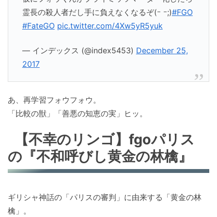
霊長の殺人者だし手に負えなくなるぞ(ｰ ｰ;)
#FGO
#FateGO
pic.twitter.com/4Xw5yR5yuk
— インデックス (@index5453)
December 25,
2017
あ、再学習フォウフォウ。
「比較の獣」「善悪の知恵の実」ヒッ。
【不幸のリンゴ】fgoパリス
の『不和呼びし黄金の林檎』
ギリシャ神話の「パリスの審判」に由来する「黄金の林
檎」。