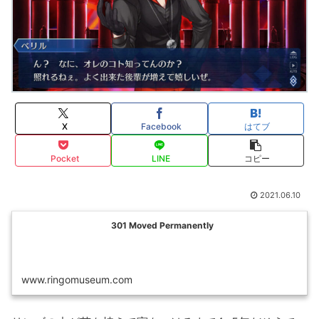
X
Facebook
はてブ
Pocket
LINE
コピー
2021.06.10
301 Moved Permanently
www.ringomuseum.com