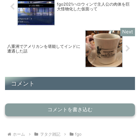
fgo2021ハロウィンで主人公の肉体を巨
大怪物化した仮面って
八重洲でアメリカンを堪能してインドに
遭遇した話
コメント
コメントを書き込む
ホーム
ヲタク雑記
fgo