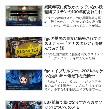
異聞年表に何故かのっていない妖
fgo
精國ブリテンの100年前あれこれ
ブリテン後編はスカスカな異聞年表を埋
めて行くのかな。ブリテン前編を読み返
していたら、年表にのってないとか嘘だ
ろ！？ってくらい色々とありすぎた年代
があったことに気がついた。そう、「100
年前」にである。女王暦1900年は前編で
fgoの獣国の皇女に触発されてク
fgo
はまだ空欄である...
スミティー「アナスタシア」を飲
んでみた話
fgoの獣国の皇女に触発されてクスミティ
ー「アナスタシア」を飲んでみた話
fgoエイプリルフール2021のキケ
fgo
ンな思い出〜混ぜるな危険〜
「Fate/Freedom Order ～ボクとアナ
タのユナイト戦争～」こんにちはミイロ
です。今年も4月1日のエイプリルフール
が始まって終わりましたね。fgoプレイヤ
ーの皆さん、毎年エイプリルフールの度
にこのボリュームを1日で消化し切れる
LB7前編で気になりすぎるカマソ
fgo
か...
ッソについてのメモ