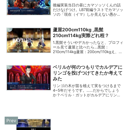
後編実装当日の昼にカマソッソくんの話
だけなげつけ。LB7前編ラストでカマソッ
ソの「現在（イマ）しか見えない愚かな
テスカトリポカ」「未来（カナタ）しか
見えない冷たいククルカン」って評価を
噛み締める。LB7前編振り返り 600万年
蘆屋200cm110kg ,黒髭
fgo
前にORT絡み...
210cm114kg実際どれ程？
1.黒髭そういやデカかったなと、プロフィ
ール見て蘆屋と比べたら…黒髭：
210cm/114kg蘆屋：200cm/110kgえ、黒
髭お前2mの蘆屋よりさらに10cmデカか
ったの…あ、重さは同じくらいなのね。
実際両方並べて見たらどうなるか宝物庫
ベリルが何のつもりでカルデアに
fgo
へ...
リンゴを投げつけてきたか考えて
みた
リンゴの木が苗を植えて実をつけるまで
4~5年だそうです。……だからでしょう
か？ベリル・ガットがカルデアにリンゴ
を送りつけてきたのは。妖精郷ブリテン
のアレコレを吸ってすくすく育ったリン
ゴを。何のつもりだお前？『禁断の果
実』？『不和呼びし黄金の...