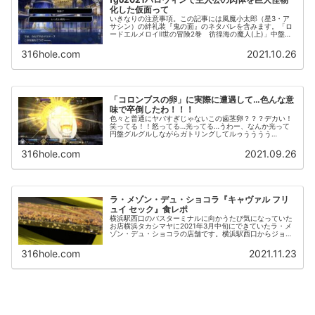
化した仮面って
いきなりの注意事項。この記事には風魔小太郎（星3・ア
サシン）の絆礼装『鬼の面』のネタバレを含みます。「ロ
ードエルメロイⅡ世の冒険2巻 彷徨海の魔人(上)」中盤の
核心めな部分にも踏み込んでます。fgoの主人公は本文中
で「主人公」表記です。ジャ...
316hole.com
2021.10.26
「コロンブスの卵」に実際に遭遇して…色んな意
味で卒倒したわ！！！
色々と普通にヤバすぎじゃないこの歯茎卵？？？デカい！
笑ってる！！怒ってる…光ってる…うわー、なんか光って
円盤グルグルしながらガトリングしてルゥうううう
う！！！！！！先にクリアした人たちなんでこんなアクシ
ョンしてたって教えてくれなかったのー！...
316hole.com
2021.09.26
ラ・メゾン・デュ・ショコラ『キャヴァル フリ
ュイ セック』食レポ
横浜駅西口のバスターミナルに向かうたび気になっていた
お店横浜タカシマヤに2021年3月中旬にできていたラ・メ
ゾン・デュ・ショコラの店舗です。横浜駅西口からジョイ
ナスB1Fのバス乗り場への電光掲示板がある広い通路を直
進してすぐです。勇気を出し...
316hole.com
2021.11.23