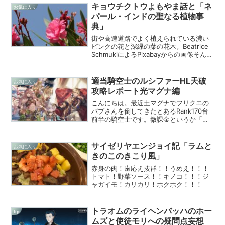
キョウチクトウよもやま話と「ネ
お気に入り
パール・インドの聖なる植物事
典」
街や高速道路でよく植えられている濃い
ピンクの花と深緑の葉の花木。Beatrice
SchmukiによるPixabayからの画像そんな
キョウチクトウ（夾竹桃）について調べ
てみると中々強烈な植物であるとわかり
ました。読書でたまたま見たヒンドゥ
適当騎空士のルシファーHL天破
お気に入り
ー...
攻略レポート光マグナ編
こんにちは。最近土マグナでフリクエの
バブさんを倒してきたとあるRank170台
前半の騎空士です。微課金というか「好
みなキャラがきた時にぶん回す」方向の
騎空士がキャラ萌えありきで推しをでき
るだけ使いたいという基準でやっている
サイゼリヤエンジョイ記「ラムと
お気に入り
やつが、このくらい...
きのこのきこり風」
赤身の肉！歯応え抜群！！うめえ！！！
トマト！野菜ソース！！キノコ！！！ジ
ャガイモ！カリカリ！ホクホク！！！
トラオムのライヘンバッハのホー
fgo
ムズと使徒モリへの疑問点妄想