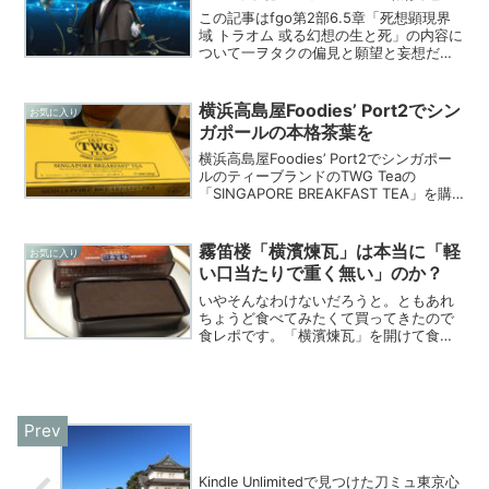
この記事はfgo第2部6.5章「死想顕現界
域 トラオム 或る幻想の生と死」の内容に
ついて一ヲタクの偏見と願望と妄想だけ
で綴った記事です。本当にただの妄想と
願望なので暇つぶしにでも。トラオムの
若モリアーティに「二つの人格」説トラ
横浜高島屋Foodies’ Port2でシン
お気に入り
オムの異星の使...
ガポールの本格茶葉を
横浜高島屋Foodies’ Port2でシンガポー
ルのティーブランドのTWG Teaの
「SINGAPORE BREAKFAST TEA」を購
入して飲んでみました。中華やエスニッ
ク系にあう食中向きの美味しいお茶でし
た。
霧笛楼「横濱煉瓦」は本当に「軽
お気に入り
い口当たりで重く無い」のか？
いやそんなわけないだろうと。ともあれ
ちょうど食べてみたくて買ってきたので
食レポです。「横濱煉瓦」を開けて食べ
てみた開けてみました。チョコレートの
香りがすでに。甘さ控えめ。カカオ！っ
てきました。ねっとり、みっちり、あ、
口の中の水分が吸われる…...
Kindle Unlimitedで見つけた刀ミュ東京心