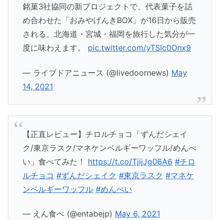
銘菓3社協同の新プロジェクトで、代表菓子を詰
め合わせた「おみやげんきBOX」が16日から販売
される。北海道・宮城・福岡を旅行した気分が一
度に味わえます。
pic.twitter.com/yTSlc0Onx9
— ライブドアニュース (@livedoornews)
May
14, 2021
【正直レビュー】チロルチョコ「ずんだシェイ
ク/東京ラスク/マネケンベルギーワッフル/めんべ
い」食べてみた！
https://t.co/TjijJg06A6
#チロ
ルチョコ
#ずんだシェイク
#東京ラスク
#マネケ
ンベルギーワッフル
#めんべい
— えん食べ (@entabejp)
May 6, 2021