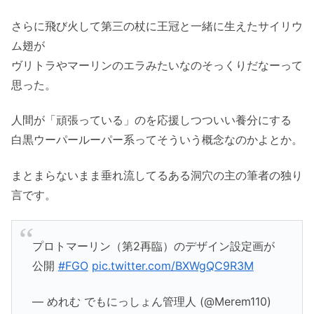
さらに飛び火して第三の杖に王冠と一緒に生えたサイリウ
ム翅が
ヴリトラやマーリンのエラみたいなのそっくりだなーって
思った。
人間が「頑張っている」のを応援しつついい養分にする
白黒ウーパールーパー系ってそういう概念なのかよとか。
まとまらないまま垂れ流してるある洞穴の主の筆者の独り
言です。
プロトマーリン（第2再臨）のデザイン設定画が
公開
#FGO
pic.twitter.com/BXWgQC9R3M
— めれむ でもにっしょん管理人 (@Merem110)