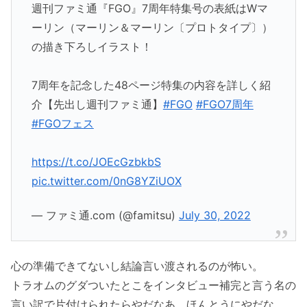
週刊ファミ通『FGO』7周年特集号の表紙はWマ
ーリン（マーリン＆マーリン〔プロトタイプ〕）
の描き下ろしイラスト！
7周年を記念した48ページ特集の内容を詳しく紹
介【先出し週刊ファミ通】
#FGO
#FGO7周年
#FGOフェス
https://t.co/JOEcGzbkbS
pic.twitter.com/0nG8YZiUOX
— ファミ通.com (@famitsu)
July 30, 2022
心の準備できてないし結論言い渡されるのが怖い。
トラオムのグダついたとこをインタビュー補完と言う名の
言い訳で片付けられたらやだなあ、ほんとうにやだな