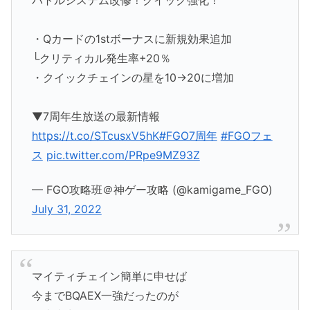
・Qカードの1stボーナスに新規効果追加
└クリティカル発生率+20％
・クイックチェインの星を10→20に増加
▼7周年生放送の最新情報
https://t.co/STcusxV5hK
#FGO7周年
#FGOフェ
ス
pic.twitter.com/PRpe9MZ93Z
— FGO攻略班＠神ゲー攻略 (@kamigame_FGO)
July 31, 2022
マイティチェイン簡単に申せば
今までBQAEX一強だったのが