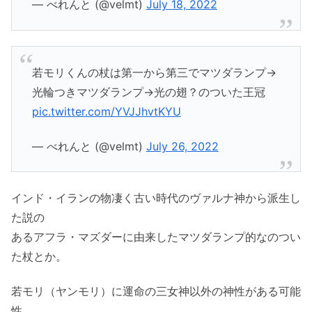
— べれんと (@velmt)
July 18, 2022
若モリくんの杖は第一から第三でマツダランプ→
光輪つきマツダランプ→光の翅？のついた王冠
pic.twitter.com/YVJJhvtKYU
— べれんと (@velmt)
July 26, 2022
インド・イランの物凄く古い時代のヴァルナ神から派生し
た説の
あるアフラ・マズダーに由来したマツダランプ的なのつい
た杖とか。
若モリ（ヤンモリ）に運命の三女神以外の神性がある可能
性。