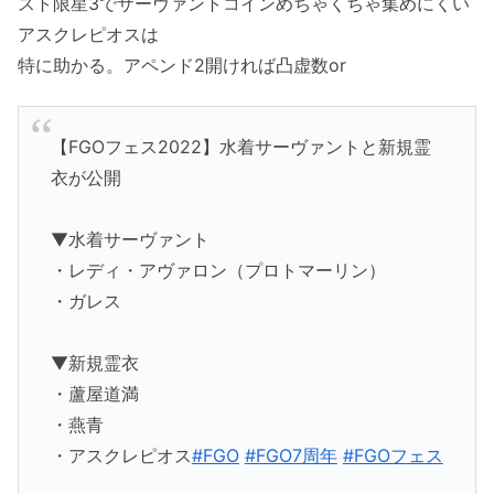
スト限星3でサーヴァントコインめちゃくちゃ集めにくい
アスクレピオスは
特に助かる。アペンド2開ければ凸虚数or
【FGOフェス2022】水着サーヴァントと新規霊
衣が公開
▼水着サーヴァント
・レディ・アヴァロン（プロトマーリン）
・ガレス
▼新規霊衣
・蘆屋道満
・燕青
・アスクレピオス
#FGO
#FGO7周年
#FGOフェス