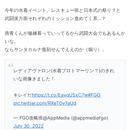
今年の水着イベント、レスキュー班と日本式の祭り？と
武闘派方面それぞれのミッション進めてく系…？
燕青くんが修練着っていってるから武闘大会でもあるんか
いな。
ならサンタカルナ復刻せんでええのか（煽り）。
レディアヴァロン(水着プロトマーリン？)のきれ
いな画像きました！
キレイだ
https://t.co/EavqU5xC7w
#FGO
pic.twitter.com/RXeTOv7aUd
— FGO攻略班@AppMedia (@appmediafgo)
July 30, 2022