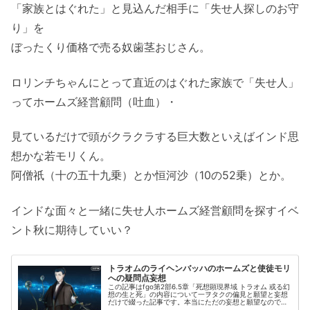
「家族とはぐれた」と見込んだ相手に「失せ人探しのお守
り」を
ぼったくり価格で売る奴歯茎おじさん。
ロリンチちゃんにとって直近のはぐれた家族で「失せ人」
ってホームズ経営顧問（吐血）・
見ているだけで頭がクラクラする巨大数といえばインド思
想かな若モリくん。
阿僧祇（十の五十九乗）とか恒河沙（10の52乗）とか。
インドな面々と一緒に失せ人ホームズ経営顧問を探すイベ
ント秋に期待していい？
トラオムのライヘンバッハのホームズと使徒モリ
への疑問点妄想
この記事はfgo第2部6.5章「死想顕現界域 トラオム 或る幻
想の生と死」の内容について一ヲタクの偏見と願望と妄想
だけで綴った記事です。本当にただの妄想と願望なので暇
つぶしにでも。トラオムの若モリアーティに「二つの人