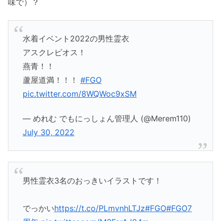
味で）？
水着イベント2022の男性霊衣
アスクレピオス！
燕青！！
蘆屋道満！！！
#FGO
pic.twitter.com/8WQWoc9xSM
— めれむ でもにっしょん管理人 (@Merem110)
July 30, 2022
男性霊衣3名のおっきいイラストです！
でっかい
https://t.co/PLmvnhLTJz
#FGO
#FGO7